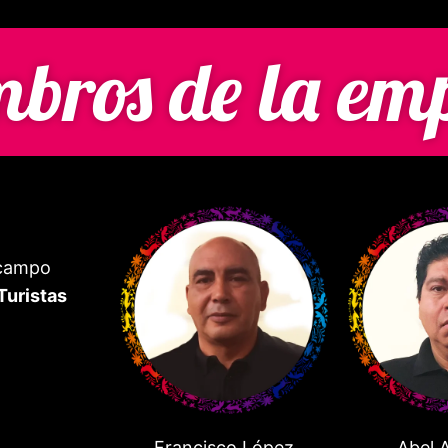
bros de la em
Ocampo
Turistas
Francisco López
Abel A