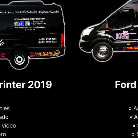
inter 2019
Ford
bles
» A
nado
» A
 vídeo
» 
ero
» 